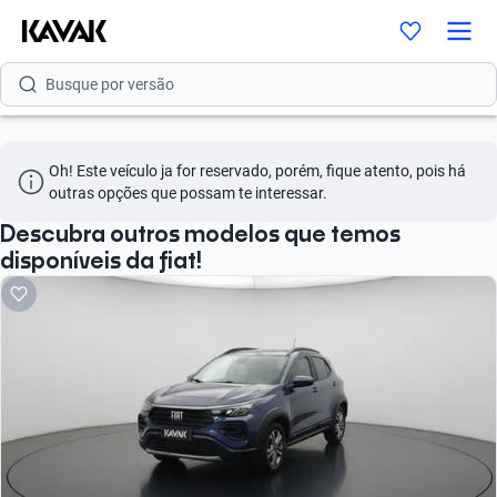
Busque por modelo
Busque por versão
Busque por ano
Oh! Este veículo ja for reservado, porém, fique atento, pois há 
Busque por marca
outras opções que possam te interessar.
Busque por modelo
Descubra outros modelos que temos
disponíveis da fiat!
Busque por versão
Busque por ano