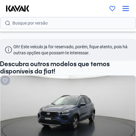
Busque por modelo
Busque por versão
Busque por ano
Oh! Este veículo ja for reservado, porém, fique atento, pois há 
Busque por marca
outras opções que possam te interessar.
Busque por modelo
Descubra outros modelos que temos
disponíveis da fiat!
Busque por versão
Busque por ano