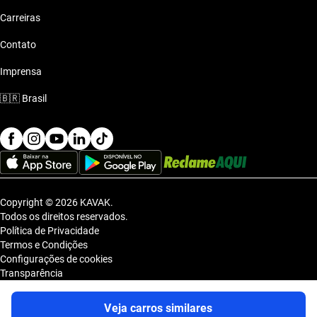
Carreiras
Contato
Imprensa
🇧🇷
Brasil
Copyright © 2026 KAVAK.
Todos os direitos reservados.
Política de Privacidade
Termos e Condições
Configurações de cookies
Transparência
Sitemap
KAVAK TECNOLOGIA E COMERCIO DE VEICULOS LTDA., inscrita no
Veja carros similares
CNPJ sob o nº 36.740.390/0001-83, com sede na Estrada dos Alpes, nº