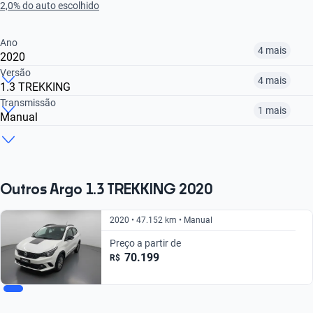
2,0% do auto escolhido
Ano
4 mais
2020
Versão
4 mais
1.3 TREKKING
2018
2020
2023
Transmissão
1 mais
Manual
1.3 DRIVE CVT
1.0 DRIVE
1.8 HGT AT
R$ 65.599
R$ 70.599
R$ 75.799
Automático
Manual
R$ 75.799
R$ 67.699
R$ 65.599
R$ 75.799
R$ 67.699
Outros Argo 1.3 TREKKING 2020
2020 • 47.152 km • Manual
Preço a partir de
70.199
R$