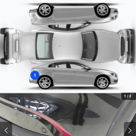
Hatchback
Integração com Apple Car Play
Peso bruto (kg)
Sim
1540
Radio
Tipo de Combustível
FM/AM
Flex
Tipo de Motor
Combustão
1
1
/
3