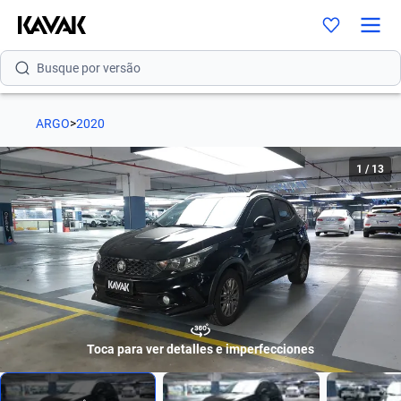
Busque por modelo
Busque por versão
Busque por ano
ARGO
>
2020
Busque por marca
1
/
13
Busque por modelo
Busque por versão
Busque por ano
Toca para ver detalles e imperfecciones