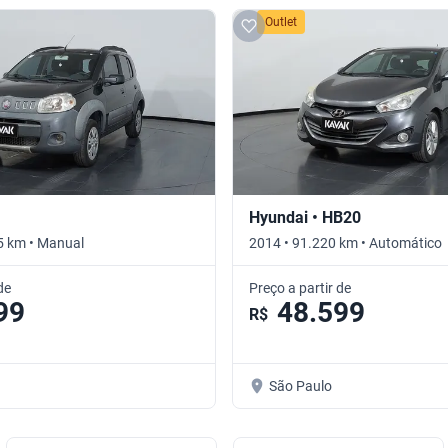
Outlet
Hyundai • HB20
5 km • Manual
2014 • 91.220 km • Automático
de
Preço a partir de
99
48.599
R$
São Paulo