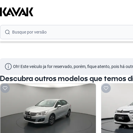
Busque por marca
Busque por modelo
Busque por versão
Busque por ano
Busque por marca
Oh! Este veículo ja for reservado, porém, fique atento, pois há ou
Busque por modelo
Descubra outros modelos que temos dis
Busque por versão
Busque por ano