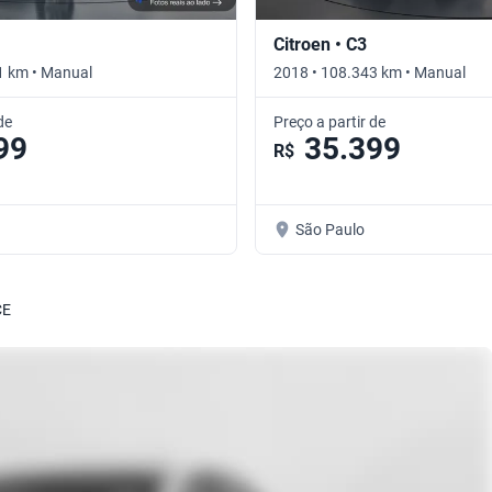
Citroen • C3
1 km • Manual
2018 • 108.343 km • Manual
de
Preço a partir de
99
35.399
R$
São Paulo
CE