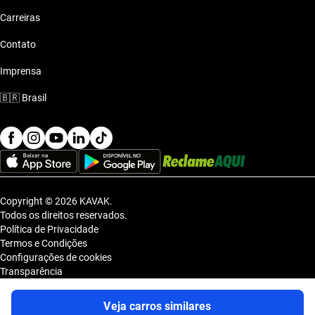
Carreiras
Contato
Imprensa
🇧🇷
Brasil
Copyright © 2026 KAVAK.
Todos os direitos reservados.
Política de Privacidade
Termos e Condições
Configurações de cookies
Transparência
Sitemap
KAVAK TECNOLOGIA E COMERCIO DE VEICULOS LTDA., inscrita no
Veja carros similares
CNPJ sob o nº 36.740.390/0001-83, com sede na Estrada dos Alpes, nº