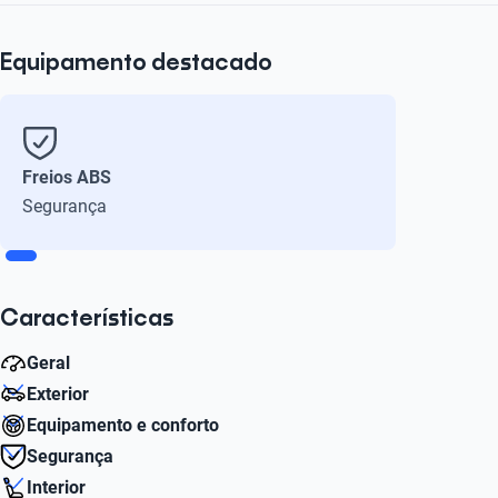
Equipamento destacado
Freios ABS
Segurança
Características
Geral
Exterior
Número de velocidades
Equipamento e conforto
5
Número de Aro
Segurança
15
Sistema de ar-condicionado
Interior
Litros
Sim