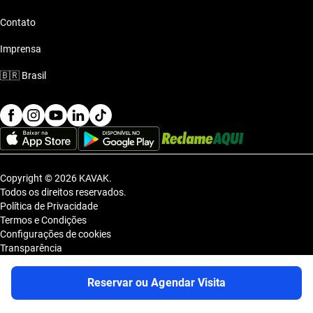
Contato
Imprensa
🇧🇷
Brasil
Copyright © 2026 KAVAK.
Todos os direitos reservados.
Política de Privacidade
Termos e Condições
Configurações de cookies
Transparência
Sitemap
KAVAK TECNOLOGIA E COMERCIO DE VEICULOS LTDA., inscrita no
Reservar ou Agendar Visita
CNPJ sob o nº 36.740.390/0001-83, com sede na Estrada dos Alpes, nº
855, Galpão A, Módulo 1, Jardim Belval, Barueri/SP, CEP 06.423-080