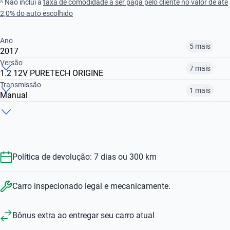
ᴬ Não inclui a
taxa de comodidade a ser paga pelo cliente no valor de até
2,0% do auto escolhido
Ano
5 mais
2017
Versão
7 mais
1.2 12V PURETECH ORIGINE
2015
2017
2018
Transmissão
1 mais
Manual
1.2 12V PURETECH ORIGINE
1.0 FEEL
1.0 T200 YOU! CVT
R$ 41.399
R$ 40.399
R$ 42.799
Manual
Automático
R$ 40.399
R$ 64.399
R$ 88.999
R$ 40.399
R$ 88.999
Política de devolução: 7 dias ou 300 km
Carro inspecionado legal e mecanicamente.
Bônus extra ao entregar seu carro atual