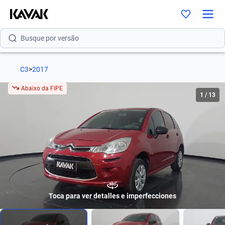
Busque por modelo
Busque por versão
Busque por ano
C3
>
2017
Busque por marca
Abaixo da FIPE
1
/
13
Busque por modelo
Busque por versão
Busque por ano
Toca para ver detalles e imperfecciones