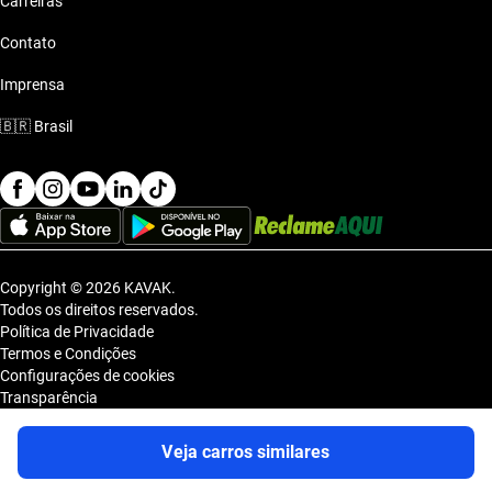
Carreiras
Contato
Imprensa
🇧🇷
Brasil
Copyright © 2026 KAVAK.
Todos os direitos reservados.
Política de Privacidade
Termos e Condições
Configurações de cookies
Transparência
Sitemap
KAVAK TECNOLOGIA E COMERCIO DE VEICULOS LTDA., inscrita no
Veja carros similares
CNPJ sob o nº 36.740.390/0001-83, com sede na Estrada dos Alpes, nº
855, Galpão A, Módulo 1, Jardim Belval, Barueri/SP, CEP 06.423-080