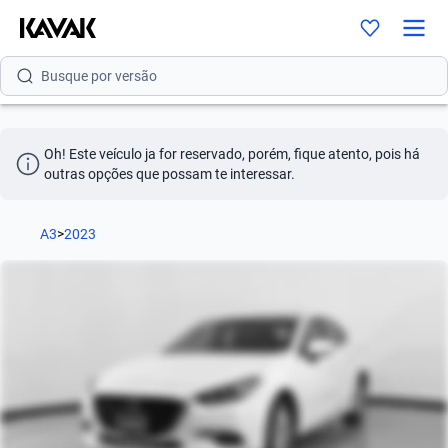
Busque por modelo
Busque por versão
Busque por ano
Oh! Este veículo ja for reservado, porém, fique atento, pois há 
Busque por marca
outras opções que possam te interessar.
Busque por modelo
A3
>
2023
Busque por versão
Busque por ano