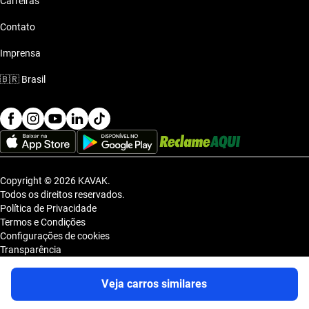
Carreiras
Contato
Imprensa
🇧🇷
Brasil
Copyright © 2026 KAVAK.
Todos os direitos reservados.
Política de Privacidade
Termos e Condições
Configurações de cookies
Transparência
Sitemap
KAVAK TECNOLOGIA E COMERCIO DE VEICULOS LTDA., inscrita no
Veja carros similares
CNPJ sob o nº 36.740.390/0001-83, com sede na Estrada dos Alpes, nº
855, Galpão A, Módulo 1, Jardim Belval, Barueri/SP, CEP 06.423-080