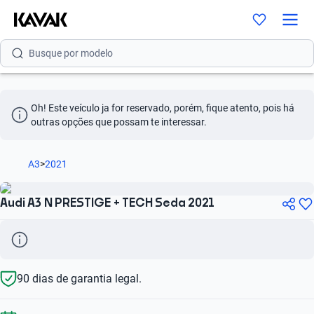
Busque por marca
Busque por modelo
Busque por versão
Busque por ano
Oh! Este veículo ja for reservado, porém, fique atento, pois há 
outras opções que possam te interessar.
Busque por marca
Busque por modelo
A3
>
2021
Busque por versão
Audi A3 N PRESTIGE + TECH Seda 2021
Busque por ano
90 dias de garantia legal.