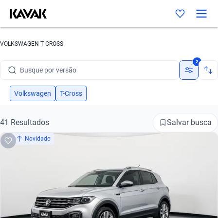
Busque por marca
VOLKSWAGEN T CROSS
Busque por modelo
2
Busque por versão
Busque por ano
Volkswagen
T-Cross
Busque por marca
Salvar busca
41 Resultados
Busque por modelo
Novidade
Busque por versão
Busque por ano