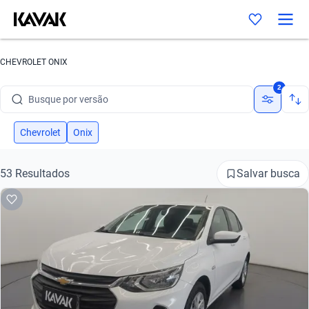
Busque por marca
CHEVROLET ONIX
Busque por modelo
2
Busque por versão
Busque por ano
Chevrolet
Onix
Busque por marca
Salvar busca
53 Resultados
Busque por modelo
Busque por versão
Busque por ano