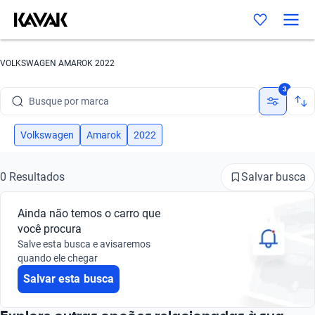
VOLKSWAGEN AMAROK 2022
Busque por marca
3
Busque por modelo
Volkswagen
Amarok
2022
Busque por versão
Busque por ano
Salvar busca
0 Resultados
Busque por marca
Ainda não temos o carro que
você procura
Busque por modelo
Salve esta busca e avisaremos
quando ele chegar
Busque por versão
Salvar esta busca
Busque por ano