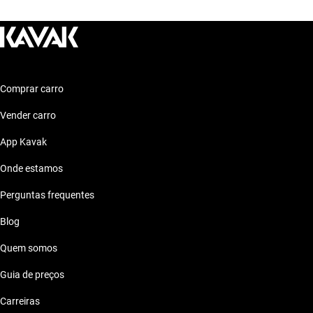
Volkswagen Amarok 2022 ate 500 mil reais
Volkswagen Amarok 2022 ate 50 mil reais
Comprar carro
Volkswagen Amarok 2022 ate 60 mil reais
Vender carro
Volkswagen Amarok 2022 ate 70 mil reais
App Kavak
Onde estamos
Volkswagen Amarok 2022 ate 80 mil reais
Perguntas frequentes
Blog
Quem somos
Guia de preços
Carreiras