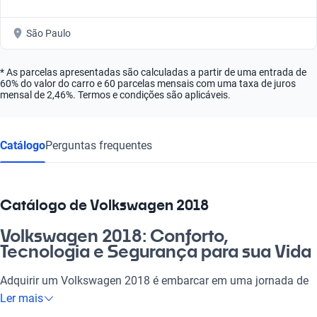
São Paulo
* As parcelas apresentadas são calculadas a partir de uma entrada de
60% do valor do carro e 60 parcelas mensais com uma taxa de juros
mensal de 2,46%. Termos e condições são aplicáveis.
Catálogo
Perguntas frequentes
Catálogo de Volkswagen 2018
Volkswagen 2018: Conforto,
Tecnologia e Segurança para sua Vida
Adquirir um Volkswagen 2018 é embarcar em uma jornada de
confiança e qualidade. Esses veículos trazem todo o conforto e
Ler mais
segurança para o dia a dia, seja para ir trabalhar, passear com