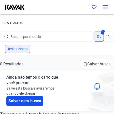
TESLA TRASERA
Busque por marca
1
Busque por modelo
Busque por versão
Tesla trasera
Busque por ano
Salvar busca
0 Resultados
Busque por marca
Ainda não temos o carro que
Busque por modelo
você procura
Salve esta busca e avisaremos
Busque por versão
quando ele chegar
Salvar esta busca
Busque por ano