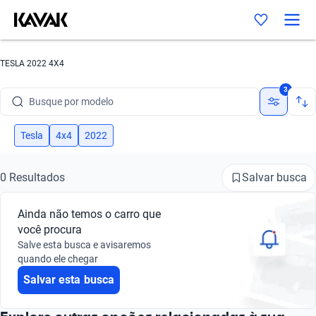
TESLA 2022 4X4
Busque por marca
3
Busque por modelo
Busque por versão
Tesla
4x4
2022
Busque por ano
Salvar busca
0 Resultados
Busque por marca
Ainda não temos o carro que
Busque por modelo
você procura
Salve esta busca e avisaremos
Busque por versão
quando ele chegar
Salvar esta busca
Busque por ano