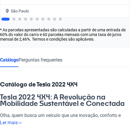
São Paulo
* As parcelas apresentadas são calculadas a partir de uma entrada de
60% do valor do carro e 60 parcelas mensais com uma taxa de juros
mensal de 2,46%. Termos e condições são aplicáveis.
Catálogo
Perguntas frequentes
Catálogo de Tesla 2022 4X4
Tesla 2022 4X4: A Revolução na
Mobilidade Sustentável e Conectada
Olha, quem busca um veículo que une inovação, conforto e
respeito ao meio ambiente não pode deixar de considerar o
Ler mais
Tesla 2022 4X4. Esses modelos são perfeitos para quem vive a