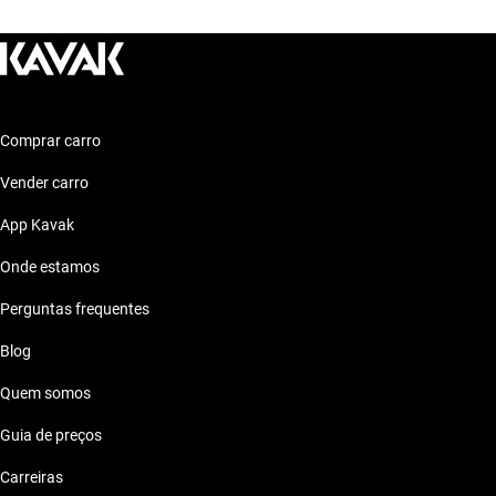
Mitsubishi 2023 ate 500 mil reais
Mitsubishi 2023 Preto
Mitsubishi 2023 ate 50 mil reais
Comprar carro
Mitsubishi 2023 ate 60 mil reais
Vender carro
Mitsubishi 2023 ate 70 mil reais
App Kavak
Onde estamos
Mitsubishi 2023 ate 80 mil reais
Perguntas frequentes
Blog
Quem somos
Guia de preços
Carreiras