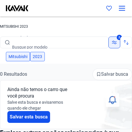
MITSUBISHI 2023
Busque por marca
2
Busque por modelo
Busque por versão
Mitsubishi
2023
Busque por ano
Salvar busca
0 Resultados
Busque por marca
Ainda não temos o carro que
Busque por modelo
você procura
Salve esta busca e avisaremos
Busque por versão
quando ele chegar
Salvar esta busca
Busque por ano