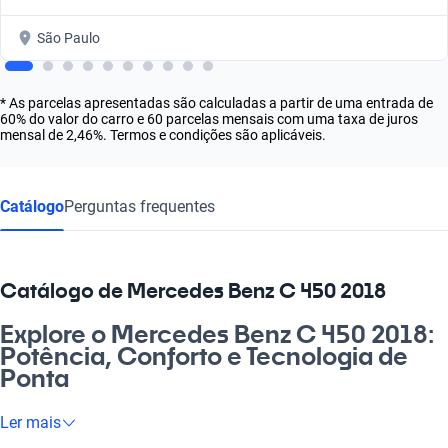
São Paulo
* As parcelas apresentadas são calculadas a partir de uma entrada de
60% do valor do carro e 60 parcelas mensais com uma taxa de juros
mensal de 2,46%. Termos e condições são aplicáveis.
Catálogo
Perguntas frequentes
Catálogo de Mercedes Benz C 450 2018
Explore o Mercedes Benz C 450 2018:
Potência, Conforto e Tecnologia de
Ponta
Sabe aquele carro que combina elegância e desempenho? O
Ler mais
Mercedes Benz C 450 2018 é exatamente isso! Perfeito para