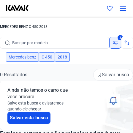
MERCEDES BENZ C 450 2018
Busque por marca
3
Busque por modelo
Busque por versão
Mercedes benz
C 450
2018
Busque por ano
Salvar busca
0 Resultados
Busque por marca
Ainda não temos o carro que
Busque por modelo
você procura
Salve esta busca e avisaremos
Busque por versão
quando ele chegar
Salvar esta busca
Busque por ano