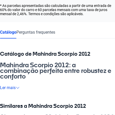
* As parcelas apresentadas são calculadas a partir de uma entrada de
60% do valor do carro e 60 parcelas mensais com uma taxa de juros
mensal de 2,46%. Termos e condições são aplicáveis.
Catálogo
Perguntas frequentes
Catálogo de Mahindra Scorpio 2012
Mahindra Scorpio 2012: a
combinação perfeita entre robustez e
conforto
Se você está em busca de um carro que une potência, conforto
Ler mais
e tecnologia, o Mahindra Scorpio 2012 é exatamente o que
você precisa. Ideal para o dia a dia, essa nave é perfeita para a
família e para aventuras nos finais de semana. Com suas
Similares a Mahindra Scorpio 2012
características de segurança e tecnologia moderna, o Scorpio é