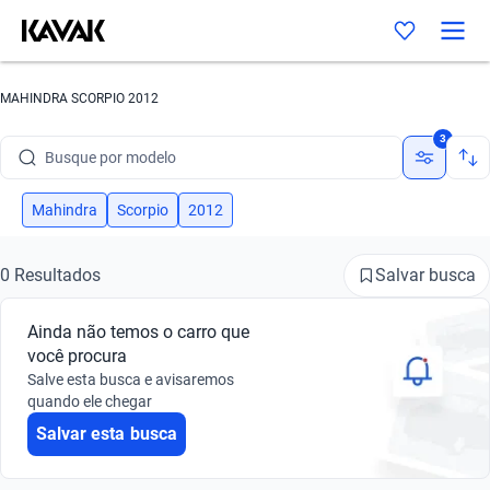
MAHINDRA SCORPIO 2012
Busque por marca
3
Busque por modelo
Busque por versão
Mahindra
Scorpio
2012
Busque por ano
Salvar busca
0 Resultados
Busque por marca
Ainda não temos o carro que
Busque por modelo
você procura
Salve esta busca e avisaremos
Busque por versão
quando ele chegar
Salvar esta busca
Busque por ano