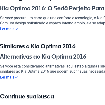
Kia Optima 2016: O Sedã Perfeito Para 
Se você procura um carro que une conforto e tecnologia, o Kia 
Com um design sofisticado e espaço interno amplo, ele se adapt
seja para trabalhar, passear com a família ou fazer aquele rol
Ler mais
suas características como motor eficiente e sistemas de segu
de condução segura e agradável. O Kia Optima 2016 é conhecid
investimento certo no mercado brasileiro, agregando valor ao s
Similares a Kia Optima 2016
excelente relação custo-benefício.
Alternativas ao Kia Optima 2016
Por que escolher Kia Optima 2016?
Se você está considerando alternativas, aqui estão algumas su
Tecnologia ao seu dispor
similares ao Kia Optima 2016 que podem suprir suas necessid
Ler mais
Desfrute da melhor tecnologia com Tecnología moderna, faze
Kia Optima 2020
experiência conectada e confortável.
O Kia Optima 2020 traz evolução em tecnologia e conforto, id
Modelos Mais Demandados
Continue sua busca
Kia Optima 2019
Opções como
Kia Cerato
,
Kia Sorento
,
Kia Sportage
oferecem as 