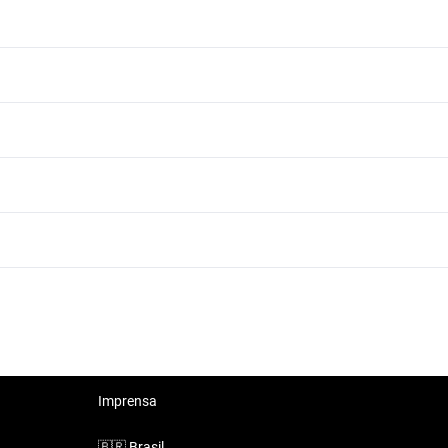
Kia Optima 2016 ate 150 mil reais
Kia Optima 2016 ate 30 mil reais
Kia Optima 2016 ate 40 mil reais
Kia Optima 2016 ate 60 mil reais
Imprensa
🇧🇷
Brasil