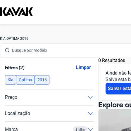
Busque por marca
KIA OPTIMA 2016
Busque por modelo
0 Resultados
Busque por versão
Filtros (2)
Limpar
Ainda não t
Busque por ano
Salve esta 
Kia
Optima
2016
Salvar est
Busque por marca
Preço
Busque por modelo
Explore o
Localização
Busque por versão
Busque por ano
Marca
1 filtro