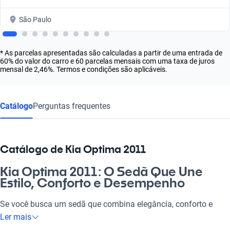
São Paulo
* As parcelas apresentadas são calculadas a partir de uma entrada de
60% do valor do carro e 60 parcelas mensais com uma taxa de juros
mensal de 2,46%. Termos e condições são aplicáveis.
Catálogo
Perguntas frequentes
Catálogo de Kia Optima 2011
Kia Optima 2011: O Sedã Que Une
Estilo, Conforto e Desempenho
Se você busca um sedã que combina elegância, conforto e
eficiência, o Kia Optima 2011 é a escolha perfeita! Imagine-se
Ler mais
ao volante de uma nave que proporciona uma experiência de