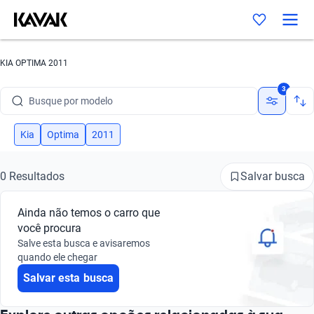
KIA OPTIMA 2011
Busque por marca
3
Busque por modelo
Busque por versão
Kia
Optima
2011
Busque por ano
Salvar busca
0 Resultados
Busque por marca
Ainda não temos o carro que
Busque por modelo
você procura
Salve esta busca e avisaremos
Busque por versão
quando ele chegar
Salvar esta busca
Busque por ano