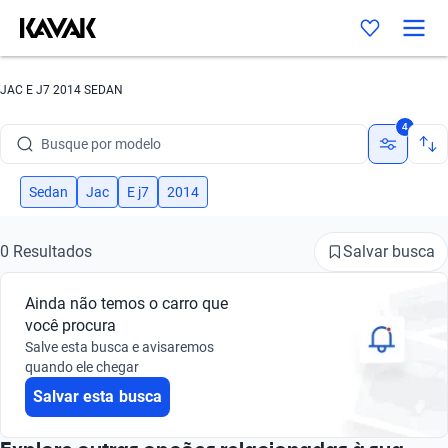
JAC E J7 2014 SEDAN
Busque por marca
4
Busque por modelo
Busque por versão
Sedan
Jac
E j7
2014
Busque por ano
Salvar busca
0 Resultados
Busque por marca
Ainda não temos o carro que
Busque por modelo
você procura
Salve esta busca e avisaremos
Busque por versão
quando ele chegar
Salvar esta busca
Busque por ano