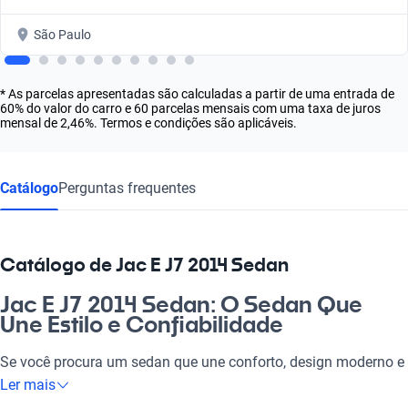
São Paulo
* As parcelas apresentadas são calculadas a partir de uma entrada de
60% do valor do carro e 60 parcelas mensais com uma taxa de juros
mensal de 2,46%. Termos e condições são aplicáveis.
Catálogo
Perguntas frequentes
Catálogo de Jac E J7 2014 Sedan
Jac E J7 2014 Sedan: O Sedan Que
Une Estilo e Confiabilidade
Se você procura um sedan que une conforto, design moderno e
eficiência, o Jac E J7 2014 Sedan é a escolha certa. Com um
Ler mais
desempenho que se destaca, ele se torna ideal tanto para o dia