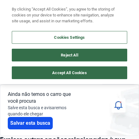
Busque por ano
By clicking “Accept All Cookies”, you agree to the storing of
cookies on your device to enhance site navigation, analyze
Busque por marca
site usage, and assist in our marketing efforts.
HYUNDAI I30 2023 100 MIL REAIS
Busque por modelo
Cookies Settings
4
Busque por versão
Reject All
Busque por ano
Hyundai
I30
R$ 900.000 - R$ 1.100.000
2023
Accept All Cookies
Salvar busca
0 Resultados
Ainda não temos o carro que
você procura
Salve esta busca e avisaremos
quando ele chegar
Salvar esta busca