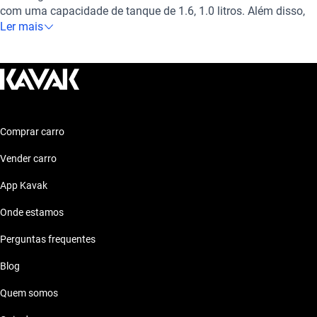
com uma capacidade de tanque de 1.6, 1.0 litros. Além disso,
está equipado com uma transmissão manual, automática para
Ler mais
uma condução suave e agradável. É considerado como um dos
melhores modelos Hyundai.
Comprar carro
Vender carro
App Kavak
Onde estamos
Perguntas frequentes
Blog
Quem somos