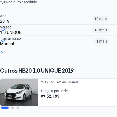
2,0% do auto escolhido
Ano
10 mais
2019
Versão
18 mais
1.0 UNIQUE
2013
2014
2015
Transmissão
1 mais
Manual
1.0 T-GDI PLATINUM PLUS AUTO
1.0 T-GDI PLATINUM SAFETY AUTO
1.0 T-GDI EVOLUTION AT
R$ 39.399
R$ 50.799
R$ 45.299
Automático
Manual
R$ 77.399
R$ 88.799
R$ 69.599
R$ 77.399
R$ 49.499
Outros HB20 1.0 UNIQUE 2019
2019 • 65.562 km • Manual
Preço a partir de
52.199
R$