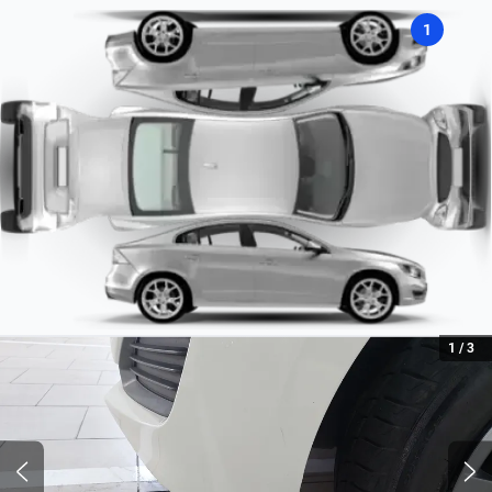
Farois Halógenos
1
Perfomance de 0 a 100 KM/h
14.6
Tipo de Combustível
Flex
Tipo de Motor
Combustão
1
/
3