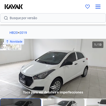
Busque por modelo
Busque por versão
Busque por ano
HB20
>
2019
Busque por marca
Novidade
1
/
13
Busque por modelo
Busque por versão
Busque por ano
Toca para ver detalles e imperfecciones