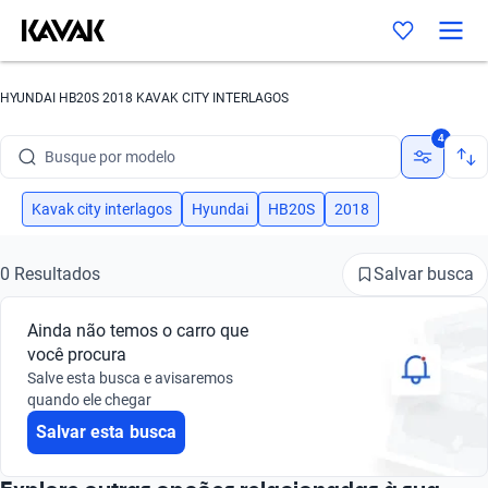
HYUNDAI HB20S 2018 KAVAK CITY INTERLAGOS
Busque por marca
4
Busque por modelo
Busque por versão
Kavak city interlagos
Hyundai
HB20S
2018
Busque por ano
Salvar busca
0 Resultados
Busque por marca
Ainda não temos o carro que
Busque por modelo
você procura
Salve esta busca e avisaremos
Busque por versão
quando ele chegar
Salvar esta busca
Busque por ano