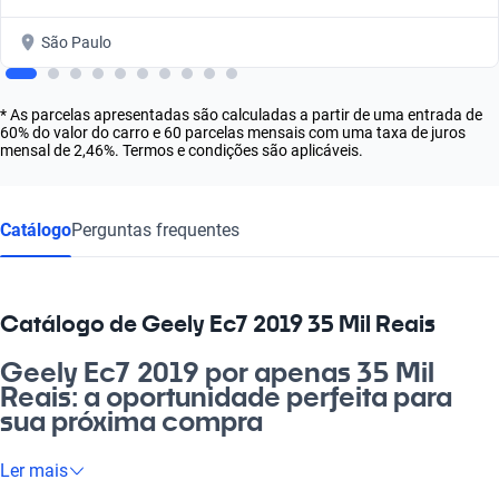
São Paulo
* As parcelas apresentadas são calculadas a partir de uma entrada de
60% do valor do carro e 60 parcelas mensais com uma taxa de juros
mensal de 2,46%. Termos e condições são aplicáveis.
Catálogo
Perguntas frequentes
Catálogo de Geely Ec7 2019 35 Mil Reais
Geely Ec7 2019 por apenas 35 Mil
Reais: a oportunidade perfeita para
sua próxima compra
Está buscando um carro que une tecnologia moderna, conforto
Ler mais
e economia? O Geely Ec7 2019, a 35 mil reais, é a escolha ideal