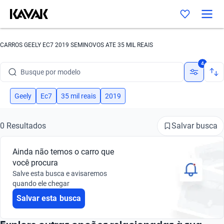
CARROS GEELY EC7 2019 SEMINOVOS ATE 35 MIL REAIS
Busque por marca
4
Busque por modelo
Busque por versão
Geely
Ec7
35 mil reais
2019
Busque por ano
Salvar busca
0 Resultados
Busque por marca
Ainda não temos o carro que
Busque por modelo
você procura
Salve esta busca e avisaremos
Busque por versão
quando ele chegar
Salvar esta busca
Busque por ano