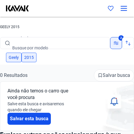
GEELY 2015
Busque por marca
2
Busque por modelo
Busque por versão
Geely
2015
Busque por ano
Salvar busca
0 Resultados
Busque por marca
Ainda não temos o carro que
Busque por modelo
você procura
Salve esta busca e avisaremos
Busque por versão
quando ele chegar
Salvar esta busca
Busque por ano