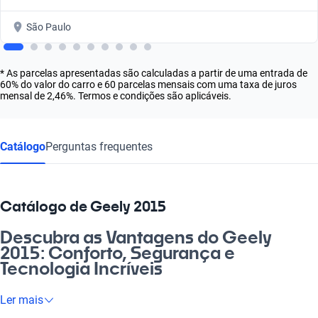
São Paulo
* As parcelas apresentadas são calculadas a partir de uma entrada de
60% do valor do carro e 60 parcelas mensais com uma taxa de juros
mensal de 2,46%. Termos e condições são aplicáveis.
Catálogo
Perguntas frequentes
Catálogo de Geely 2015
Descubra as Vantagens do Geely
2015: Conforto, Segurança e
Tecnologia Incríveis
Olha, se você está procurando um carro que una conforto e
Ler mais
tecnologia, o Geely 2015 é a escolha certa! Esse modelo traz