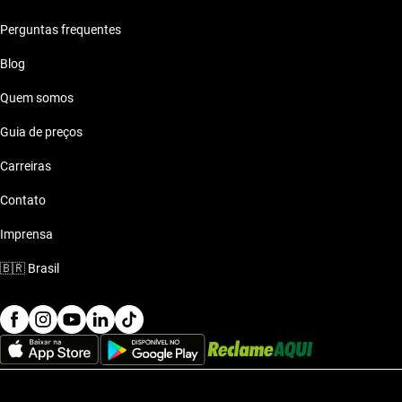
Geely 2015 ate 50 mil reais
Perguntas frequentes
Geely 2015 ate 60 mil reais
Blog
Quem somos
Geely 2015 ate 70 mil reais
Guia de preços
Geely 2015 ate 80 mil reais
Carreiras
Contato
Imprensa
🇧🇷
Brasil