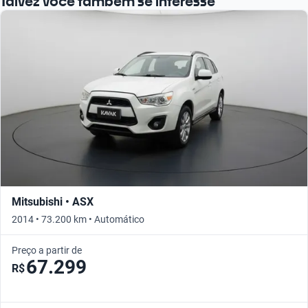
Talvez você também se interesse
Busque por ano
Mitsubishi • ASX
2014 • 73.200 km • Automático
Preço a partir de
67.299
R$