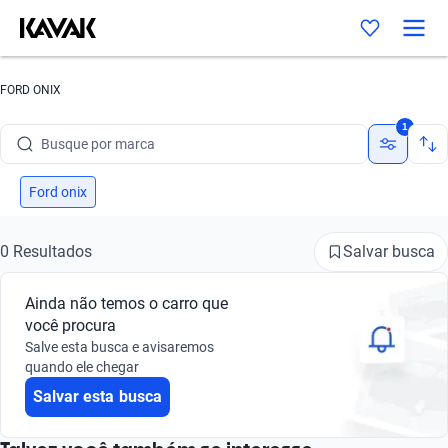
FORD ONIX
1
Busque por marca
Busque por modelo
Ford onix
Busque por versão
Salvar busca
0 Resultados
Busque por ano
Ainda não temos o carro que
Busque por marca
você procura
Salve esta busca e avisaremos
Busque por modelo
quando ele chegar
Salvar esta busca
Busque por versão