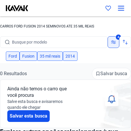
CARROS FORD FUSION 2014 SEMINOVOS ATE 35 MIL REAIS
Busque por marca
4
Busque por modelo
Busque por versão
Ford
Fusion
35 mil reais
2014
Busque por ano
Salvar busca
0 Resultados
Busque por marca
Ainda não temos o carro que
Busque por modelo
você procura
Salve esta busca e avisaremos
Busque por versão
quando ele chegar
Salvar esta busca
Busque por ano