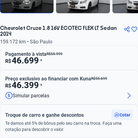
Chevrolet Cruze 1.8 16V ECOTEC FLEX LT Sedan
2014
159.172 km • São Paulo
Pagamento à vista
R$
55.999
46.699
ᴬ
R$
Preço exclusivo ao financiar com Kuna
R$
55.699
46.399
ᴬ
R$
Simular parcelas
Troque de carro e ganhe descontos
Cotar
Te damos até 5% de bônus pelo seu carro na troca. Faça uma
cotação para descobrir o valor.