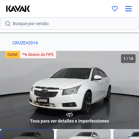
Busque por modelo
Busque por versão
Busque por ano
CRUZE
>
2014
Busque por marca
Outlet
Abaixo da FIPE
1
/
14
Busque por modelo
Busque por versão
Busque por ano
Toca para ver detalles e imperfecciones