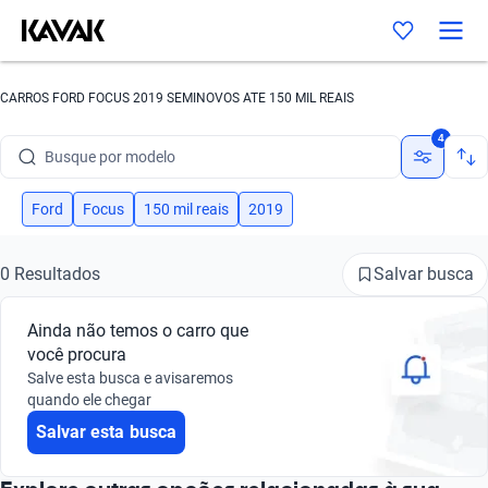
CARROS FORD FOCUS 2019 SEMINOVOS ATE 150 MIL REAIS
Busque por marca
4
Busque por modelo
Busque por versão
Ford
Focus
150 mil reais
2019
Busque por ano
Salvar busca
0 Resultados
Busque por marca
Ainda não temos o carro que
Busque por modelo
você procura
Salve esta busca e avisaremos
Busque por versão
quando ele chegar
Salvar esta busca
Busque por ano