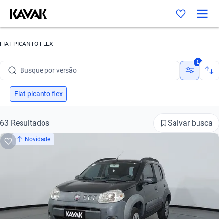
Busque por marca
FIAT PICANTO FLEX
Busque por modelo
1
Busque por versão
Busque por ano
Fiat picanto flex
Busque por marca
Salvar busca
63 Resultados
Busque por modelo
Novidade
Busque por versão
Busque por ano