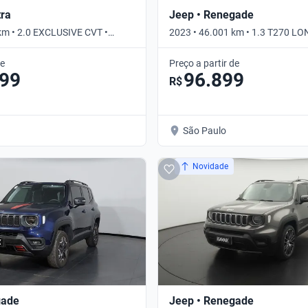
tra
Jeep • Renegade
km • 2.0 EXCLUSIVE CVT •
2023 • 46.001 km • 1.3 T270 L
AUTO • Automático
de
Preço a partir de
399
96.899
R$
São Paulo
Novidade
gade
Jeep • Renegade