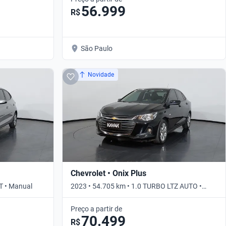
56.999
R$
São Paulo
Novidade
Chevrolet • Onix Plus
T • Manual
2023 • 54.705 km • 1.0 TURBO LTZ AUTO •
Automático
Preço a partir de
70.499
R$