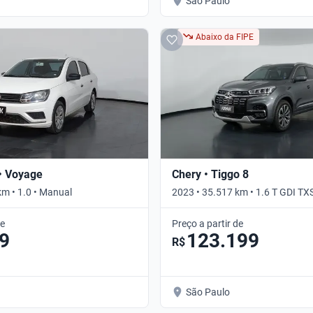
São Paulo
Abaixo da FIPE
• Voyage
Chery • Tiggo 8
km • 1.0 • Manual
2023 • 35.517 km • 1.6 T GDI TX
Automático
de
Preço a partir de
9
123.199
R$
São Paulo