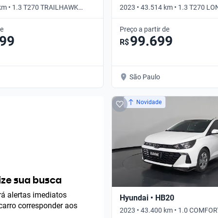
 km • 1.3 T270 TRAILHAWK
2023 • 43.514 km • 1.3 T270 L
tomático
AUTO • Automático
de
Preço a partir de
299
99.699
R$
São Paulo
Novidade
ze sua busca
á alertas imediatos
Hyundai • HB20
arro corresponder aos
2023 • 43.400 km • 1.0 COMFOR