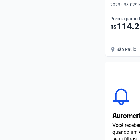
2023 • 38.029
AUTO 4WD • Au
Preço a partir 
114.
R$
São Paulo
Automati
Você receber
quando um c
seus filtros