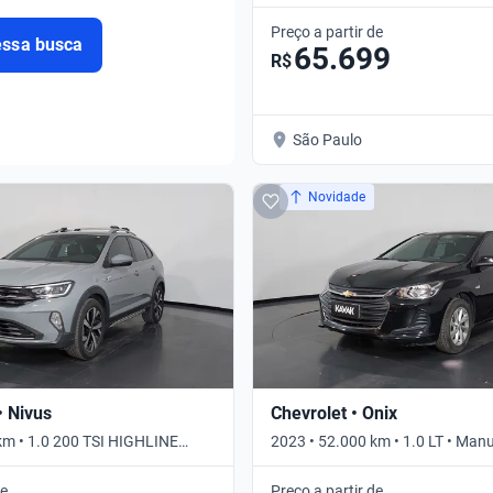
Preço a partir de
essa busca
65.699
R$
São Paulo
Novidade
 Nivus
Chevrolet • Onix
km • 1.0 200 TSI HIGHLINE
2023 • 52.000 km • 1.0 LT • Man
tico
de
Preço a partir de