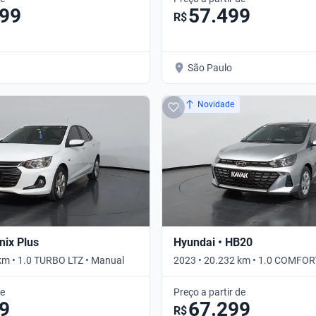
299
57.499
R$
São Paulo
Novidade
nix Plus
Hyundai • HB20
km • 1.0 TURBO LTZ • Manual
2023 • 20.232 km • 1.0 COMFOR
de
Preço a partir de
9
67.299
R$