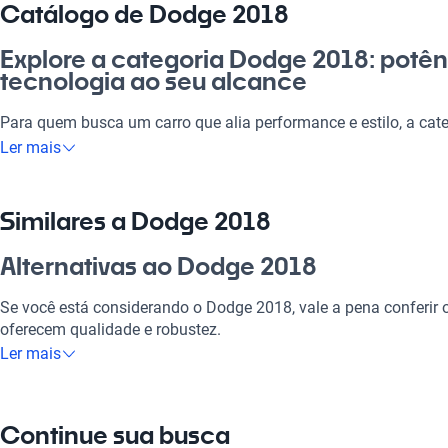
Catálogo de Dodge 2018
Explore a categoria Dodge 2018: potên
tecnologia ao seu alcance
Para quem busca um carro que alia performance e estilo, a cat
certa. Com naves que oferecem não apenas um motor eficiente 
Ler mais
se apaixonar pela experiência ao volante. Seja para o dia a di
ao interior, esses automóveis se adaptam a todas as necessid
premium e sistemas de segurança que garantem tranquilidade p
Similares a Dodge 2018
chance de investir em um Dodge 2018: a melhor escolha do me
valoriza qualidade e robustez.
Alternativas ao Dodge 2018
Por que escolher Dodge 2018?
Se você está considerando o Dodge 2018, vale a pena conferi
oferecem qualidade e robustez.
Tecnologia ao seu dispor
Ler mais
Dodge 2020
Desfrute da melhor tecnologia com Tecnologia moderna, faze
experiência conectada e confortável.
Dodge 2020 é uma alternativa excelente com tecnologias avan
Continue sua busca
Modelos Mais Demandados