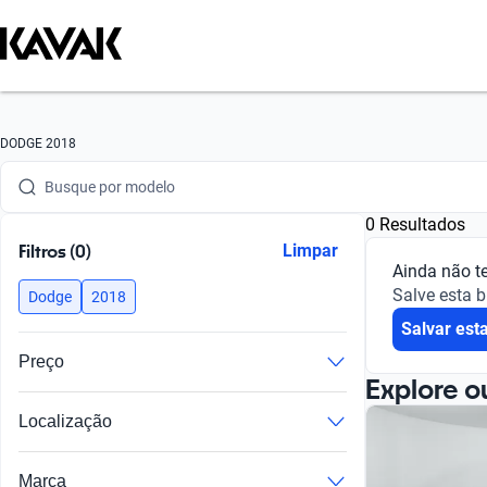
Busque por marca
DODGE 2018
Busque por modelo
0 Resultados
Busque por versão
Filtros (0)
Limpar
Ainda não t
Busque por ano
Salve esta 
Dodge
2018
Salvar est
Busque por marca
Preço
Busque por modelo
Explore o
Localização
Busque por versão
Busque por ano
Marca