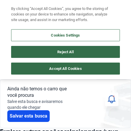
By clicking “Accept All Cookies”, you agree to the storing of
cookies on your device to enhance site navigation, analyze
site usage, and assist in our marketing efforts.
CITROEN C4 2018 FLEX
Busque por marca
Cookies Settings
4
Busque por modelo
Reject All
Busque por versão
Flex
Citroen
C4
2018
Busque por ano
Accept All Cookies
Salvar busca
0 Resultados
Busque por marca
Ainda não temos o carro que
Busque por modelo
você procura
Salve esta busca e avisaremos
Busque por versão
quando ele chegar
Salvar esta busca
Busque por ano