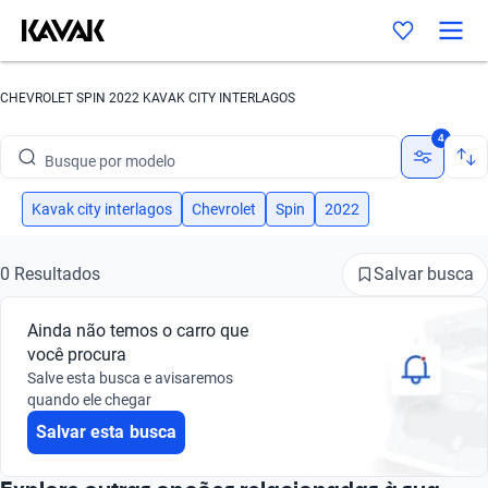
CHEVROLET SPIN 2022 KAVAK CITY INTERLAGOS
Busque por marca
4
Busque por modelo
Busque por versão
Kavak city interlagos
Chevrolet
Spin
2022
Busque por ano
Salvar busca
0 Resultados
Busque por marca
Ainda não temos o carro que
Busque por modelo
você procura
Salve esta busca e avisaremos
Busque por versão
quando ele chegar
Salvar esta busca
Busque por ano