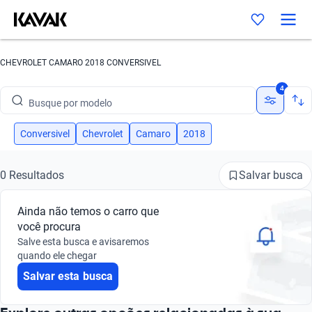
CHEVROLET CAMARO 2018 CONVERSIVEL
Busque por marca
4
Busque por modelo
Busque por versão
Conversivel
Chevrolet
Camaro
2018
Busque por ano
Salvar busca
0 Resultados
Busque por marca
Ainda não temos o carro que
Busque por modelo
você procura
Salve esta busca e avisaremos
Busque por versão
quando ele chegar
Salvar esta busca
Busque por ano