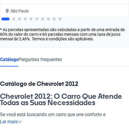
São Paulo
* As parcelas apresentadas são calculadas a partir de uma entrada de
60% do valor do carro e 60 parcelas mensais com uma taxa de juros
mensal de 2,46%. Termos e condições são aplicáveis.
Catálogo
Perguntas frequentes
Catálogo de Chevrolet 2012
Chevrolet 2012: O Carro Que Atende
Todas as Suas Necessidades
Se você está buscando um carro que une conforto e
praticidade, o Chevrolet 2012 é a escolha perfeita. Com
Ler mais
diversas opções que se adaptam tanto ao dia a dia quanto às