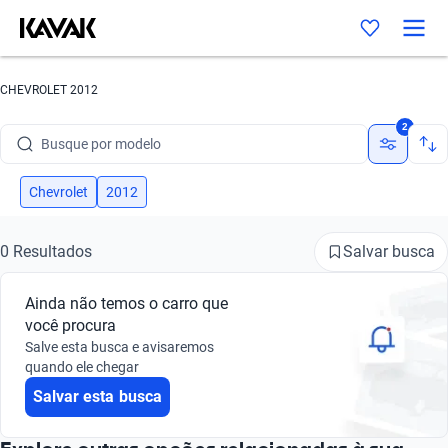
CHEVROLET 2012
Busque por marca
2
Busque por modelo
Busque por versão
Chevrolet
2012
Busque por ano
Salvar busca
0 Resultados
Busque por marca
Ainda não temos o carro que
Busque por modelo
você procura
Salve esta busca e avisaremos
Busque por versão
quando ele chegar
Salvar esta busca
Busque por ano