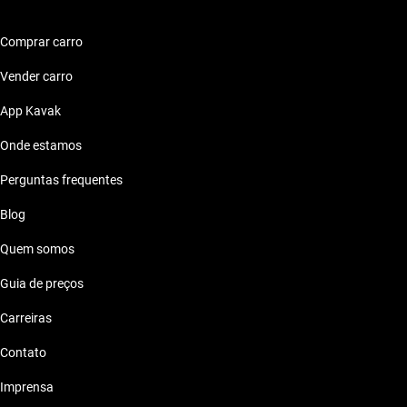
Chery QQ 2010 ate 50 mil reais
Comprar carro
Chery QQ 2010 ate 60 mil reais
Vender carro
Chery QQ 2010 ate 70 mil reais
App Kavak
Onde estamos
Chery QQ 2010 ate 80 mil reais
Perguntas frequentes
Blog
Quem somos
Guia de preços
Carreiras
Contato
Imprensa