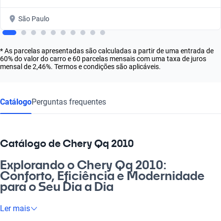
São Paulo
* As parcelas apresentadas são calculadas a partir de uma entrada de
60% do valor do carro e 60 parcelas mensais com uma taxa de juros
mensal de 2,46%. Termos e condições são aplicáveis.
Catálogo
Perguntas frequentes
Catálogo de Chery Qq 2010
Explorando o Chery Qq 2010:
Conforto, Eficiência e Modernidade
para o Seu Dia a Dia
Se você busca um veículo que una estilo, eficiência e conforto,
Ler mais
o Chery Qq 2010 é a escolha ideal. Com um design compacto e