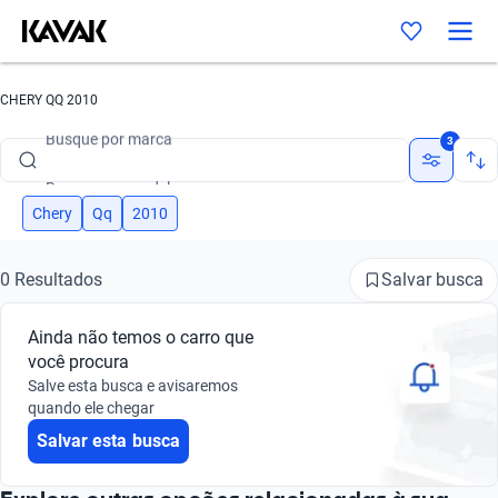
CHERY QQ 2010
Busque por marca
3
Busque por modelo
Busque por versão
Chery
Qq
2010
Busque por ano
Salvar busca
0 Resultados
Busque por marca
Ainda não temos o carro que
Busque por modelo
você procura
Salve esta busca e avisaremos
Busque por versão
quando ele chegar
Salvar esta busca
Busque por ano