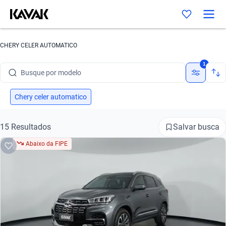
Busque por marca
CHERY CELER AUTOMATICO
Busque por modelo
1
Busque por versão
Busque por ano
Chery celer automatico
Busque por marca
Salvar busca
15 Resultados
Busque por modelo
Abaixo da FIPE
Busque por versão
Busque por ano