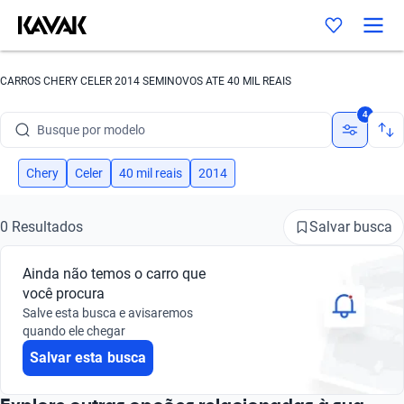
CARROS CHERY CELER 2014 SEMINOVOS ATE 40 MIL REAIS
Busque por marca
4
Busque por modelo
Busque por versão
Chery
Celer
40 mil reais
2014
Busque por ano
Salvar busca
0 Resultados
Busque por marca
Ainda não temos o carro que
Busque por modelo
você procura
Salve esta busca e avisaremos
Busque por versão
quando ele chegar
Salvar esta busca
Busque por ano