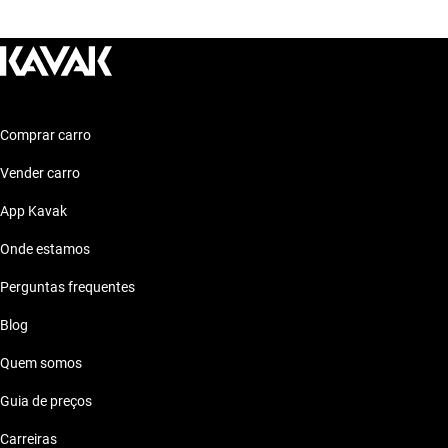
Características técnicas destacadas
Motor: Motor eficiente
Combustível: Consumo optimizado
Segurança: Sistemas de segurança
Conforto: Conforto premium
Comprar carro
Conectividade: Tecnologia moderna
Vender carro
Estilo de vida com Chery Celer 2014 40 Mil Reais
App Kavak
Os carros Chery Celer 2014 se adaptam perfeitamente ao uso
Onde estamos
urbano, garantindo conforto e eficiência nas suas viagens.
Perguntas frequentes
Blog
Quem somos
Guia de preços
Carreiras