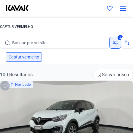
Busque por marca
Busque por modelo
CAPTUR VERMELHO
Busque por versão
1
Busque por ano
Captur vermelho
Busque por marca
Salvar busca
100 Resultados
Busque por modelo
Novidade
Busque por versão
Busque por ano