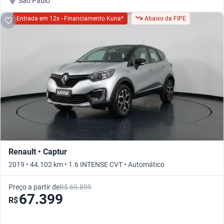
São Paulo
Entrada em 12x - Financiamento Kuna*
Abaixo da FIPE
Renault • Captur
2019 • 44.102 km • 1.6 INTENSE CVT • Automático
Preço a partir de
R$ 69.899
67.399
R$