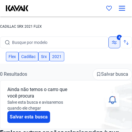
CADILLAC SRX 2021 FLEX
Busque por marca
4
Busque por modelo
Busque por versão
Flex
Cadillac
Srx
2021
Busque por ano
Salvar busca
0 Resultados
Busque por marca
Ainda não temos o carro que
Busque por modelo
você procura
Salve esta busca e avisaremos
Busque por versão
quando ele chegar
Salvar esta busca
Busque por ano