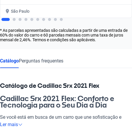
São Paulo
* As parcelas apresentadas são calculadas a partir de uma entrada de
60% do valor do carro e 60 parcelas mensais com uma taxa de juros
mensal de 2,46%. Termos e condições são aplicáveis.
Catálogo
Perguntas frequentes
Catálogo de Cadillac Srx 2021 Flex
Cadillac Srx 2021 Flex: Conforto e
Tecnologia para o Seu Dia a Dia
Se você está em busca de um carro que une sofisticação e
praticidade, o Cadillac Srx 2021 Flex é a escolha perfeita! Ideal
Ler mais
para o dia a dia, esse veículo oferece espaço para a família e