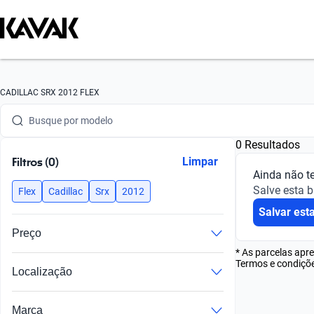
Busque por marca
CADILLAC SRX 2012 FLEX
Busque por modelo
0 Resultados
Busque por versão
Filtros (0)
Limpar
Ainda não t
Busque por ano
Salve esta 
Flex
Cadillac
Srx
2012
Salvar est
Busque por marca
Preço
Busque por modelo
* As parcelas apr
Termos e condiçõe
Localização
Busque por versão
Busque por ano
Marca