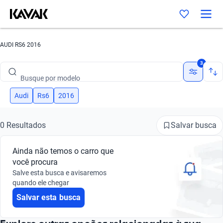
AUDI RS6 2016
Busque por marca
3
Busque por modelo
Busque por versão
Audi
Rs6
2016
Busque por ano
Salvar busca
0 Resultados
Busque por marca
Ainda não temos o carro que
Busque por modelo
você procura
Salve esta busca e avisaremos
Busque por versão
quando ele chegar
Salvar esta busca
Busque por ano