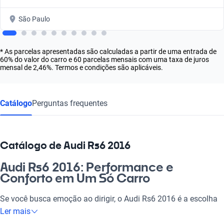
São Paulo
* As parcelas apresentadas são calculadas a partir de uma entrada de
60% do valor do carro e 60 parcelas mensais com uma taxa de juros
mensal de 2,46%. Termos e condições são aplicáveis.
Catálogo
Perguntas frequentes
Catálogo de Audi Rs6 2016
Audi Rs6 2016: Performance e
Conforto em Um Só Carro
Se você busca emoção ao dirigir, o Audi Rs6 2016 é a escolha
perfeita. Com design arrojado e uma performance que
Ler mais
impressiona, cada viagem se torna uma experiência