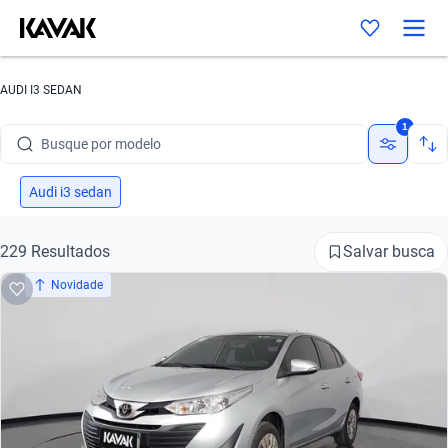
Busque por marca
AUDI I3 SEDAN
Busque por modelo
1
Busque por versão
Busque por ano
Audi i3 sedan
Busque por marca
Salvar busca
229 Resultados
Busque por modelo
Novidade
Busque por versão
Busque por ano