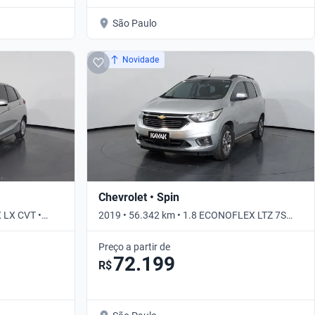
São Paulo
Novidade
Chevrolet • Spin
X LX CVT •
2019 • 56.342 km • 1.8 ECONOFLEX LTZ 7S
AUTO • Automático
Preço a partir de
72.199
R$