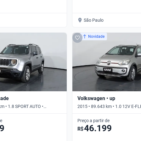
São Paulo
Novidade
gade
Volkswagen • up
km • 1.8 SPORT AUTO •
2015 • 89.643 km • 1.0 12V E-F
I-MOTION • Automático
de
Preço a partir de
9
46.199
R$