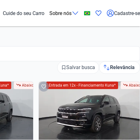
Cuide do seu Carro
Sobre nós
Cadastre-se
Salvar busca
Relevância
Kuna*
Abaixo da FIPE
Entrada em 12x - Financiamento Kuna*
Abaixo