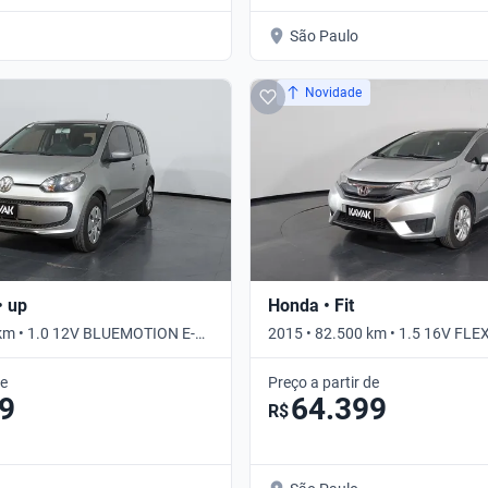
São Paulo
Novidade
• up
Honda • Fit
 km • 1.0 12V BLUEMOTION E-
2015 • 82.500 km • 1.5 16V FLE
 • Manual
Automático
de
Preço a partir de
9
64.399
R$