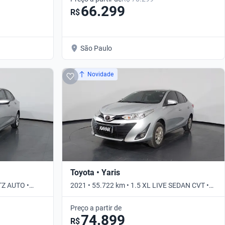
66.299
R$
São Paulo
Novidade
Toyota • Yaris
TZ AUTO •
2021 • 55.722 km • 1.5 XL LIVE SEDAN CVT •
Automático
Preço a partir de
74.899
R$