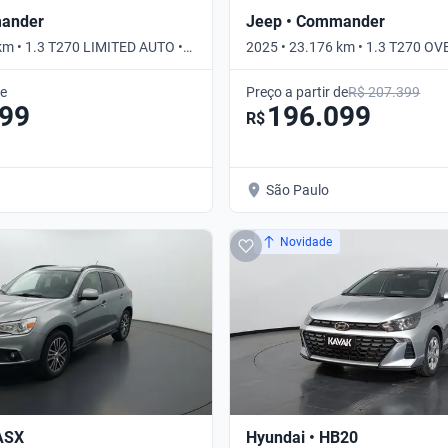
mander
Jeep • Commander
km • 1.3 T270 LIMITED AUTO •
2025 • 23.176 km • 1.3 T270 
• Automático
de
Preço a partir de
R$ 207.399
399
196.099
R$
São Paulo
Novidade
 ASX
Hyundai • HB20