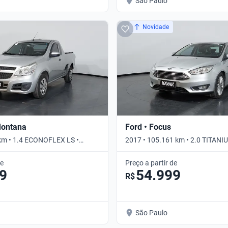
São Paulo
Novidade
Montana
Ford • Focus
km • 1.4 ECONOFLEX LS •
2017 • 105.161 km • 2.0 TITANI
Automático
de
Preço a partir de
9
54.999
R$
São Paulo