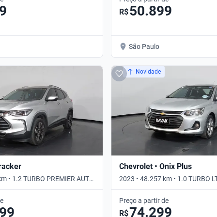
9
50.899
R$
São Paulo
Novidade
Tracker
Chevrolet • Onix Plus
 km • 1.2 TURBO PREMIER AUTO
2023 • 48.257 km • 1.0 TURBO L
Automático
de
Preço a partir de
899
74.299
R$