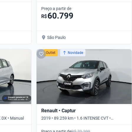
Preço a partir de
60.799
R$
São Paulo
Outlet
Novidade
Renault • Captur
X DX • Manual
2019 • 89.259 km • 1.6 INTENSE CVT •
Automático
Preço a partir de
R$ 70.299