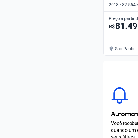
2018 • 82.554 
Preço a partir 
81.49
R$
São Paulo
Automati
Você receber
quando um c
seus filtros