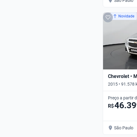
São Paulo
Novidade
Chevrolet • 
2015 • 91.578 
Manual
Preço a partir 
46.39
R$
São Paulo