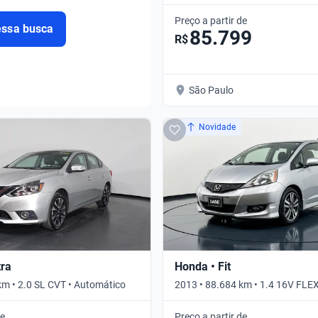
Automático
Preço a partir de
essa busca
85.799
R$
São Paulo
Novidade
tra
Honda • Fit
km • 2.0 SL CVT • Automático
2013 • 88.684 km • 1.4 16V FLE
de
Preço a partir de