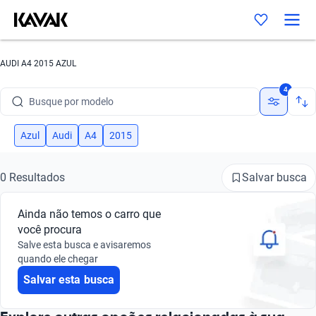
AUDI A4 2015 AZUL
Busque por marca
4
Busque por modelo
Busque por versão
Azul
Audi
A4
2015
Busque por ano
Salvar busca
0 Resultados
Busque por marca
Ainda não temos o carro que
Busque por modelo
você procura
Salve esta busca e avisaremos
Busque por versão
quando ele chegar
Salvar esta busca
Busque por ano