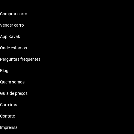
Audi 2022 ate 50 mil reais
Comprar carro
Audi 2022 ate 60 mil reais
Vender carro
Audi 2022 ate 70 mil reais
App Kavak
Onde estamos
Audi 2022 ate 80 mil reais
Perguntas frequentes
Blog
Quem somos
Guia de preços
Carreiras
Contato
Imprensa