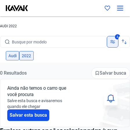
AUDI 2022
Busque por marca
2
Busque por modelo
Busque por versão
Audi
2022
Busque por ano
Salvar busca
0 Resultados
Busque por marca
Ainda não temos o carro que
Busque por modelo
você procura
Salve esta busca e avisaremos
Busque por versão
quando ele chegar
Salvar esta busca
Busque por ano