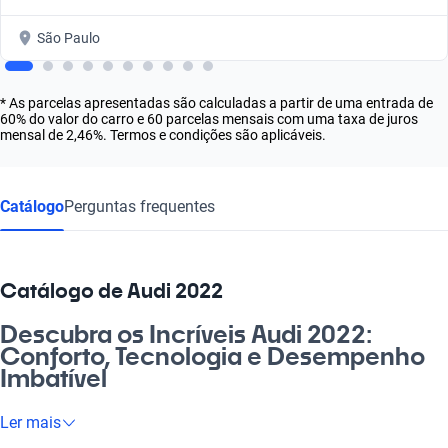
São Paulo
* As parcelas apresentadas são calculadas a partir de uma entrada de
60% do valor do carro e 60 parcelas mensais com uma taxa de juros
mensal de 2,46%. Termos e condições são aplicáveis.
Catálogo
Perguntas frequentes
Catálogo de Audi 2022
Descubra os Incríveis Audi 2022:
Conforto, Tecnologia e Desempenho
Imbatível
Se você busca uma experiência de direção que une
Ler mais
sofisticação e desempenho, os Audi 2022 são a escolha