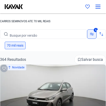
Busque por marca
CARROS SEMINOVOS ATE 70 MIL REAIS
Busque por modelo
1
Busque por versão
Busque por ano
70 mil reais
Busque por marca
Salvar busca
364 Resultados
Busque por modelo
Novidade
Busque por versão
Busque por ano