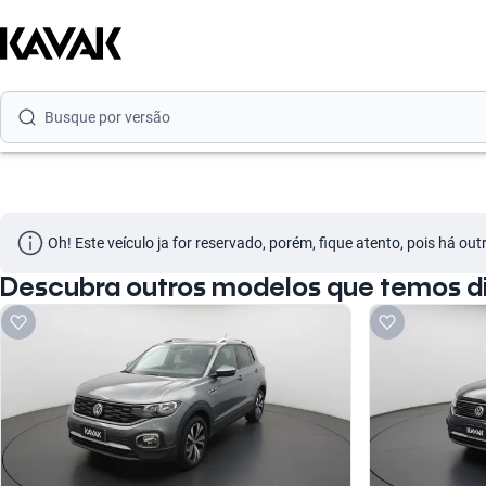
Busque por marca
Busque por modelo
Busque por versão
Busque por ano
Busque por marca
Oh! Este veículo ja for reservado, porém, fique atento, pois há ou
Busque por modelo
Descubra outros modelos que temos di
Busque por versão
Busque por ano