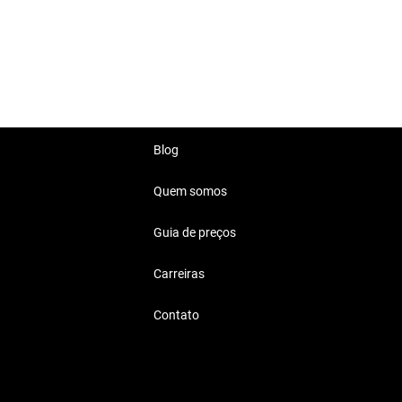
a para aqueles que procuram
Blog
Quem somos
Guia de preços
Carreiras
Contato