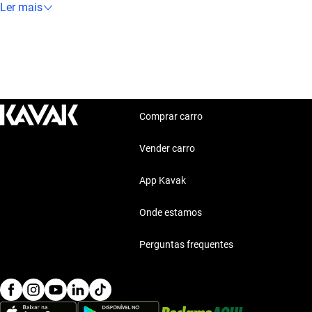
de acabamento de alta qualidade, este carro é a opção perfeit
Ler mais
qualidade e ótimos preços.
Comprar carro
Vender carro
App Kavak
Onde estamos
Perguntas frequentes